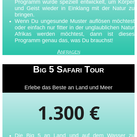
Programm wurde speziell entwickelt, um Körper
und Geist wieder in Einklang mit der Natur zu
bringen.
Wenn Du ungesunde Muster auflösen möchtest
oder einfach nur fitter in der unglaublichen Natur
Afrikas werden möchtest, dann ist dieses
Programm genau das, was Du brauchst!
Anfragen
Big 5 Safari Tour
Erlebe das Beste an Land und Meer
1.300 €
Die Big 5 an Land und auf dem Wasser zu