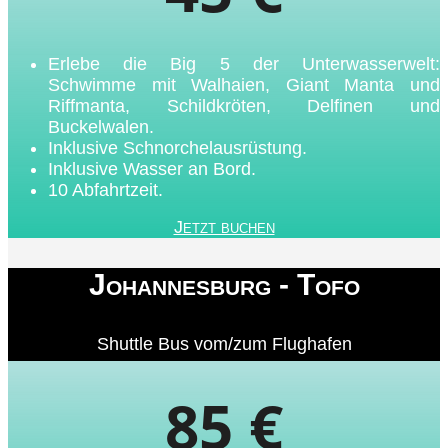
Erlebe die Big 5 der Unterwasserwelt:
Schwimme mit Walhaien, Giant Manta und
Riffmanta, Schildkröten, Delfinen und
Buckelwalen.
Inklusive Schnorchelausrüstung.
Inklusive Wasser an Bord.
10 Abfahrtzeit.
Jetzt buchen
Johannesburg - Tofo
Shuttle Bus vom/zum Flughafen
85 €