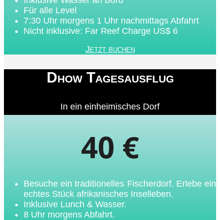
Für alle Level
7:30 Uhr morgens 1 Uhr nachmittags Abfahrt
Nicht inklusive: Far Reef Charge US$ 6
Jetzt buchen
Dhow Tagesausflug
In ein einheimisches Dorf
40 €
Besuche ein traditionelles Fischerdorf. Erlebe ein
echtes Stück afrikanisches Inselleben.
Inklusive Lunch & Wasser.
8 Uhr morgens Abfahrt.