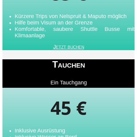
Kürzere Trips von Nelspruit & Maputo möglich
Hilfe beim Visum an der Grenze
Komfortable, saubere Shuttle Busse mit
Klimaanlage
Jetzt buchen
Tauchen
Ein Tauchgang
45 €
Inklusive Ausrüstung
Inklusive Wasser an Bord