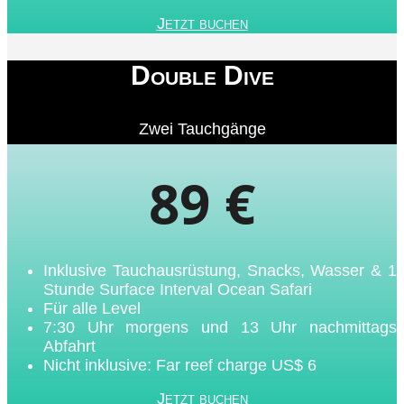
Jetzt buchen
Double Dive
Zwei Tauchgänge
89 €
Inklusive Tauchausrüstung, Snacks, Wasser & 1
Stunde Surface Interval Ocean Safari
Für alle Level
7:30 Uhr morgens und 13 Uhr nachmittags
Abfahrt
Nicht inklusive: Far reef charge US$ 6
Jetzt buchen