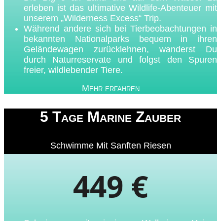
erleben ist das ultimative Wildlife-Abenteuer mit
unserem „Wilderness Excess“ Trip.
Während andere sich bei Tierbeobachtungen in
bekannten Nationalparks bequem in ihren
Geländewagen zurücklehnen, wanderst Du
durch Naturreservate und folgst den Spuren
freier, wildlebender Tiere.
Mehr erfahren
5 Tage Marine Zauber
Schwimme Mit Sanften Riesen
449 €